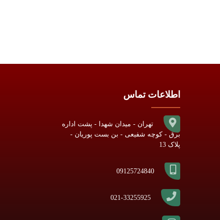
اطلاعات تماس
تهران - میدان شهدا - پشت اداره
برق - کوچه شفیعی - بن بست پوریان -
پلاک 13
09125724840
021-33255925