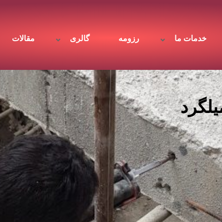
خدمات ما
رزومه
گالری
مقالات
ته ریز