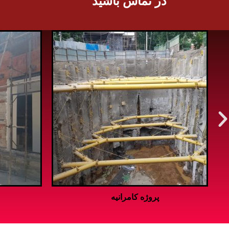
در تماس باشید
پروززه نمک آبرود