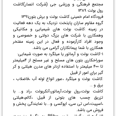
مجتمع فرهنگی و ورزشی جی (شرکت انصار)کاشت
رول بولت ۱۳۸۹
فرودگاه امام خمینی کاشت بولت و برش بتون۱۳۹۱
گروه مقاوم سازان پایتخت نزدیک به یک دهه فعالیت
در زمینه :کاشت بولت های شیمیایی و مکانیکی
وهمکاری با شرکت های بزرگ دولتی و خصوصی و
وجود افراد کارآزموده و فعال در این زمینه مفتخر
همکاری با شما پیمانکاران گرامی می باشد.
۱-کاشت بولت و آرماتور یا میلگرد به صورت شیمایی:
سوراخکاری بتون های مسلح و غیر مسلح از ۴میلیمتر
تا ۴۰۰ میلیمتر با استفاده ازدلر های مدرن هیلتی و کر
گیر برای امور از قبیل
:کاشت بولت و میلگرد ،عبور انواع لوله آب ،فاضلاب ،
برق و …
کاشت بولت،رول بولت،آرماتور،آنکربولت ،راد و… با
تزریق چسب های بتونی از قبیل: ،کالم،هیلتی
،اسپیت،اس تی سی، اپوکسی و….با نمایندگی پخش و
فروش می باشد.