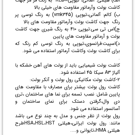
الف) هیلتی: آلمانی، تیوپیRE500 به رنگ قر مز جهت
کاشت بولت وآرماتور مقاومت های خیلی بالا
ب) کالم: آلمانی،تیوپی (vmk345) به رنگ توسی پر
رنگ جهت کاشت بولت وآرماتور مقاومت های بالا
ج)اس تی سی:تیوپی ۴۱۰ به رنگ شیری جهت کاشت
بولت و آرماتور مقاومت های پایین
د)اسپیت:فرانسوی،تیوپی به رنگ توسی کم رنگ که
برای کاشت بولت وکاشت آرماتور استفاده می شود.
.
کاشت بولت شیمیایی باید از بولت های آهن خشکه با
آلیاژ A3 سیکا ۴۵ استفاده شود.
۲-کاشت بولت مکانیکی رول بولت و آنکر بولت:
کاشت رول بولت بیشتر برای مصارف با مقاومت های
پایین شامل: نصب تسمه برای نما های ساختمان ،تری
دی وال،گرفتن دستک برای نمای ساختمان و
آسانسور استفاده می شود.
رول بولت از نظر جنس و مدل به چند نوع می باشد
مانند: رول بولت ایرانی،هیلتی HSA،HSL،HSTطرح
هیلتی HMA،تایوانی و…..