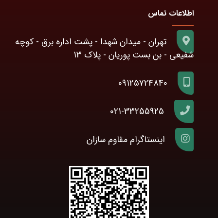
اطلاعات تماس
تهران - میدان شهدا - پشت اداره برق - کوچه
شفیعی - بن بست پوریان - پلاک 13
09125724840
021-33255925
اینستاگرام مقاوم سازان