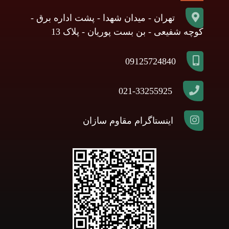
تهران - میدان شهدا - پشت اداره برق -
کوچه شفیعی - بن بست پوریان - پلاک 13
09125724840
021-33255925
اینستاگرام مقاوم سازان