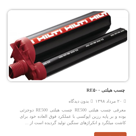
چسب هیلتی RE۵۰۰
۲۰ مرداد ۱۳۹۸
بدون دیدگاه
معرفی چسب هیلتی RE500 چسب هیلتی RE500 دوجزئی
بوده و بر پایه رزین اپوکسی با عملکرد فوق العاده خود برای
کاشت میلگرد و انکراژهای سنگین تولید گردیده است از ...