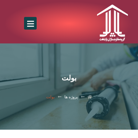
بولت
پروژه ها
بولت