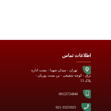
اطلاعات تماس
تهران - میدان شهدا - پشت اداره
برق - کوچه شفیعی - بن بست پوریان -
پلاک 13
09125724840
021-33255925