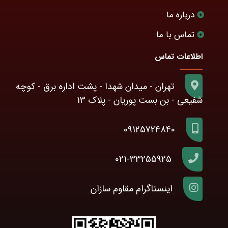
درباره ما
تماس با ما
اطلاعات تماس
تهران - میدان شهدا - پشت اداره برق - کوچه
شفیعی - بن بست پوریان - پلاک 13
09125724840
021-33255925
اینستاگرام مقاوم سازان