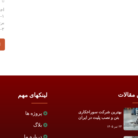
۷ ف
اج
۱-
برق
۲- پاکسازی سوراخ حفر شده…
ا
 مقالات
لینکهای مهم
بهترین شرکت سوراخکاری
پروژه ها
بتن و نصب پلیت در ایران
بلاگ
۲۳ تیر ۱۴۰۵
درباره ما