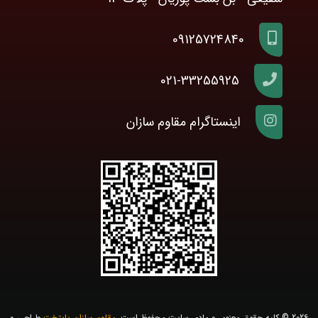
09125724840
021-33255925
اینستاگرام مقاوم سازان
2026 © کلیه حقوق معنوی و مادی سایت محفوظ است.
مقاوم سازان پایتخت
طراحی و