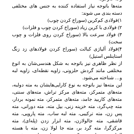
مته‌ها باتوجه نیاز استفاده کننده به جنس های مختلفی
دسته بندی می شوند:
۱)فولادی کم‌کربن (سوراخ کردن چوب)
۲) فولادی با کربن زیاد (سوراخ کردن چوب و فلزات)
۳) فولاد سرعت بالا (سوراخ کردن روی فلزات و چوب
سخت)
۴)فولاد آلیاژی کبالت (سوراخ کردن فولادهای زد زنگ
استاینلس استیل)
از نظر ظاهری نیز باتوجه به شکل هندسی‌شان به انوع
مختلفی مانند گردش حلزونی، زاویه نقطه‌ای، زاویه لبه
و… شناخته می‌شود.
این مته‌ها نیز باتوجه به نوع کارایی‌هایشان به مته دولبه،
مته‌های متمرکز، مته‌های مرکز تراش، مته‌های سنتی،
مته‌های کاربید جامد، مته‌های متمرکز، مته نمونه بردار،
مته چپ‌گرد، مته خزینه زنی، بیل مته، مته دورانی، مته
پس زن، مته ترکیبی، مته لبه ساب، مته پارویی، مته
قاشقی، مته جالولازن، مته ابزار زدن (پله‌ای)، مته
مرکزگرا، مته گرد بر، مته جا لولا زن، مته با هسته