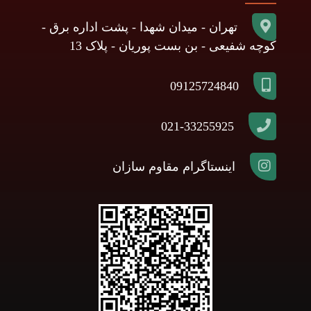
تهران - میدان شهدا - پشت اداره برق -
کوچه شفیعی - بن بست پوریان - پلاک 13
09125724840
021-33255925
اینستاگرام مقاوم سازان